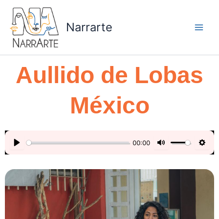
Ir
Facebook
Instagram
YouTube
Threads
al
Narrarte
contenido
Aullido de Lobas
México
00:00
P
M
S
l
u
e
a
t
t
y
e
t
i
n