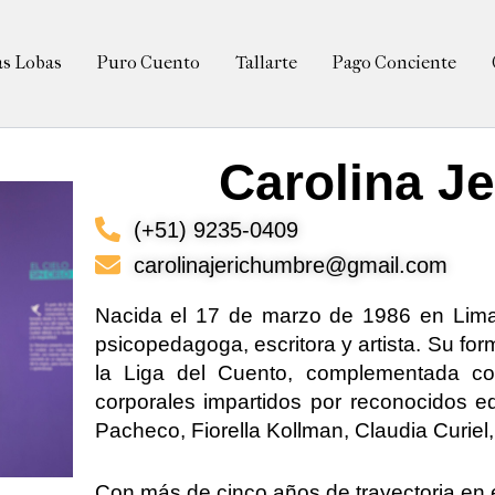
as Lobas
Puro Cuento
Tallarte
Pago Conciente
Carolina J
(+51) 9235-0409
carolinajerichumbre@gmail.com
Nacida el 17 de marzo de 1986 en Lim
psicopedagoga, escritora y artista. Su fo
la Liga del Cuento, complementada con
corporales impartidos por reconocidos
Pacheco, Fiorella Kollman, Claudia Curiel
Con más de cinco años de trayectoria en e