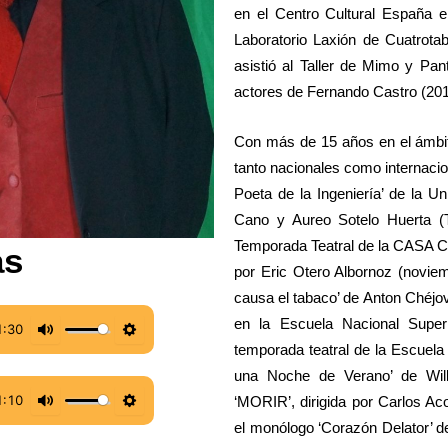
en el Centro Cultural España 
Laboratorio Laxión de Cuatrota
asistió al Taller de Mimo y P
actores de Fernando Castro (201
Con más de 15 años en el ámbito
tanto nacionales como internaci
Poeta de la Ingeniería’ de la U
Cano y Aureo Sotelo Huerta (Tr
Temporada Teatral de la CASA C
as
por Eric Otero Albornoz (noviem
causa el tabaco’ de Anton Chéjo
en la Escuela Nacional Super
1:30
M
S
temporada teatral de la Escuela
u
e
una Noche de Verano’ de Will
1:10
‘MORIR’, dirigida por Carlos Ac
t
t
M
S
el monólogo ‘Corazón Delator’ d
e
t
u
e