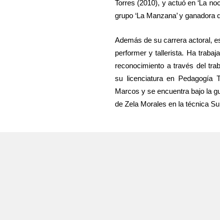
Torres (2010), y actuó en ‘La no
i
t
t
grupo ‘La Manzana’ y ganadora d
n
e
t
g
i
Además de su carrera actoral, es 
s
n
performer y tallerista. Ha trab
g
reconocimiento a través del tra
su licenciatura en Pedagogía 
s
Marcos y se encuentra bajo la gu
de Zela Morales en la técnica S