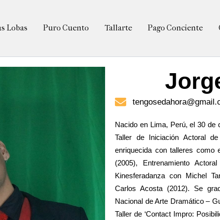
as Lobas
Puro Cuento
Tallarte
Pago Conciente
Jorg
tengosedahora@gmail.
Nacido en Lima, Perú, el 30 de d
Taller de Iniciación Actoral 
enriquecida con talleres como
(2005), Entrenamiento Actora
Kinesferadanza con Michel Ta
Carlos Acosta (2012). Se gra
Nacional de Arte Dramático – Gu
Taller de ‘Contact Impro: Posibil