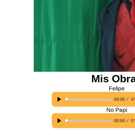
Mis Obr
Felipe
00:00
0
P
No Papi
l
00:00
0
a
P
y
l