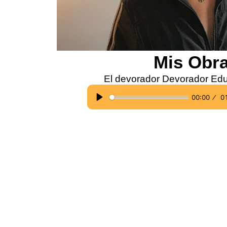
Mis Obr
El devorador Devorador Ed
00:00
0
P
l
a
y