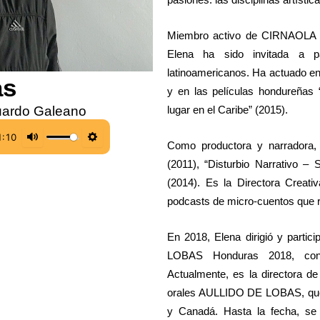
Miembro activo de CIRNAOLA (C
Elena ha sido invitada a pa
latinoamericanos. Ha actuado en 
as
y en las películas hondureñas
lugar en el Caribe” (2015).
uardo Galeano
1:10
Como productora y narradora,
M
S
(2011), “Disturbio Narrativo –
u
e
(2014). Es la Directora Crea
t
t
podcasts de micro-cuentos que res
e
t
i
En 2018, Elena dirigió y parti
n
LOBAS Honduras 2018, con l
g
Actualmente, es la directora d
s
orales AULLIDO DE LOBAS, que 
y Canadá. Hasta la fecha, se 