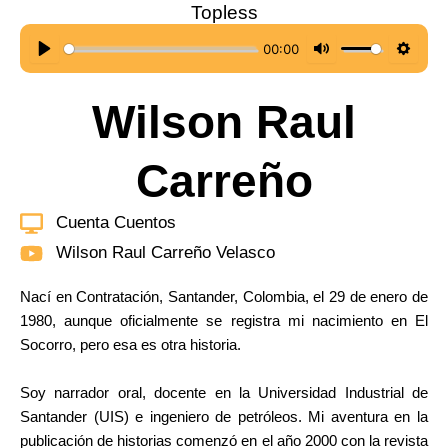
Topless
00:00
P
M
S
l
u
e
Wilson Raul
a
t
t
y
e
t
Carreño
i
n
g
Cuenta Cuentos
s
Wilson Raul Carreño Velasco
Nací en Contratación, Santander, Colombia, el 29 de enero de
1980, aunque oficialmente se registra mi nacimiento en El
Socorro, pero esa es otra historia.
Soy narrador oral, docente en la Universidad Industrial de
Santander (UIS) e ingeniero de petróleos. Mi aventura en la
publicación de historias comenzó en el año 2000 con la revista