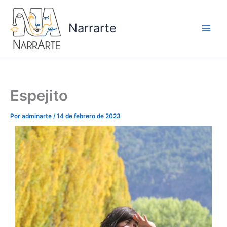
Ir
Facebook
Instagram
YouTube
Threads
al
Narrarte
contenido
Espejito
Por
adminarte
/
14 de febrero de 2023